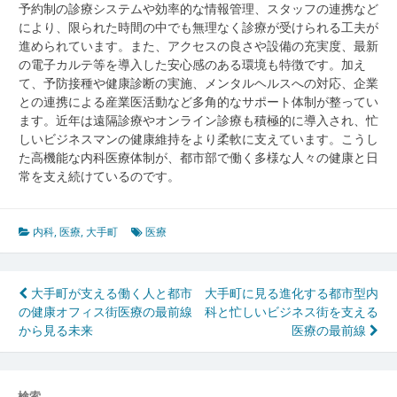
予約制の診療システムや効率的な情報管理、スタッフの連携など
により、限られた時間の中でも無理なく診療が受けられる工夫が
進められています。また、アクセスの良さや設備の充実度、最新
の電子カルテ等を導入した安心感のある環境も特徴です。加え
て、予防接種や健康診断の実施、メンタルヘルスへの対応、企業
との連携による産業医活動など多角的なサポート体制が整ってい
ます。近年は遠隔診療やオンライン診療も積極的に導入され、忙
しいビジネスマンの健康維持をより柔軟に支えています。こうし
た高機能な内科医療体制が、都市部で働く多様な人々の健康と日
常を支え続けているのです。
内科
,
医療
,
大手町
医療
投
大手町が支える働く人と都市
大手町に見る進化する都市型内
の健康オフィス街医療の最前線
科と忙しいビジネス街を支える
稿
から見る未来
医療の最前線
ナ
ビ
検索