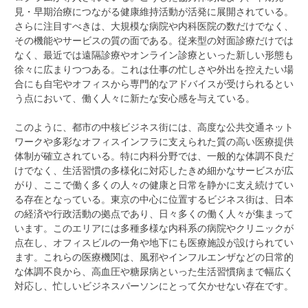
見・早期治療につながる健康維持活動が活発に展開されている。
さらに注目すべきは、大規模な病院や内科医院の数だけでなく、
その機能やサービスの質の面である。従来型の対面診療だけでは
なく、最近では遠隔診療やオンライン診療といった新しい形態も
徐々に広まりつつある。これは仕事の忙しさや外出を控えたい場
合にも自宅やオフィスから専門的なアドバイスが受けられるとい
う点において、働く人々に新たな安心感を与えている。
このように、都市の中核ビジネス街には、高度な公共交通ネット
ワークや多彩なオフィスインフラに支えられた質の高い医療提供
体制が確立されている。特に内科分野では、一般的な体調不良だ
けでなく、生活習慣の多様化に対応したきめ細かなサービスが広
がり、ここで働く多くの人々の健康と日常を静かに支え続けてい
る存在となっている。東京の中心に位置するビジネス街は、日本
の経済や行政活動の拠点であり、日々多くの働く人々が集まって
います。このエリアには多種多様な内科系の病院やクリニックが
点在し、オフィスビルの一角や地下にも医療施設が設けられてい
ます。これらの医療機関は、風邪やインフルエンザなどの日常的
な体調不良から、高血圧や糖尿病といった生活習慣病まで幅広く
対応し、忙しいビジネスパーソンにとって欠かせない存在です。