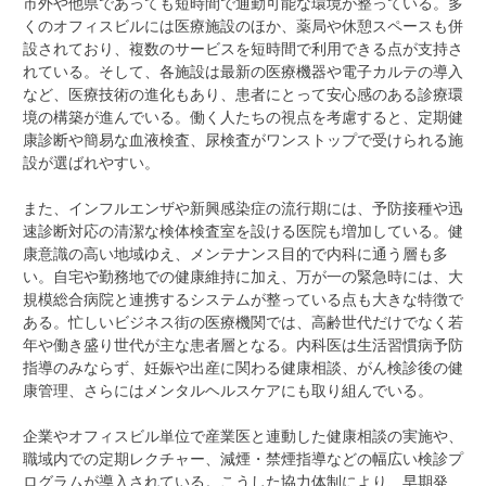
市外や他県であっても短時間で通勤可能な環境が整っている。多
くのオフィスビルには医療施設のほか、薬局や休憩スペースも併
設されており、複数のサービスを短時間で利用できる点が支持さ
れている。そして、各施設は最新の医療機器や電子カルテの導入
など、医療技術の進化もあり、患者にとって安心感のある診療環
境の構築が進んでいる。働く人たちの視点を考慮すると、定期健
康診断や簡易な血液検査、尿検査がワンストップで受けられる施
設が選ばれやすい。
また、インフルエンザや新興感染症の流行期には、予防接種や迅
速診断対応の清潔な検体検査室を設ける医院も増加している。健
康意識の高い地域ゆえ、メンテナンス目的で内科に通う層も多
い。自宅や勤務地での健康維持に加え、万が一の緊急時には、大
規模総合病院と連携するシステムが整っている点も大きな特徴で
ある。忙しいビジネス街の医療機関では、高齢世代だけでなく若
年や働き盛り世代が主な患者層となる。内科医は生活習慣病予防
指導のみならず、妊娠や出産に関わる健康相談、がん検診後の健
康管理、さらにはメンタルヘルスケアにも取り組んでいる。
企業やオフィスビル単位で産業医と連動した健康相談の実施や、
職域内での定期レクチャー、減煙・禁煙指導などの幅広い検診プ
ログラムが導入されている。こうした協力体制により、早期発