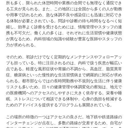
所も多く、限られた休憩時間や業務の合間でも無理なく通院でき
る工夫が見られる。また、この地区には全国から多くの人が勤務
や用事で訪れるため、急な体調不良や感染症にも迅速に対応でき
る体制が必要とされている。問診や診断の待ち時間をなるべく短
縮し、効率よく診療を受けるためには、情報管理やスタッフの連
携も不可欠だ。働く人の多くは、それぞれに生活習慣や健康状態
が異なるため、内科領域の知識や経験が豊富な医師やスタッフの
力が求められる。
そのため、初診だけでなく定期的なメンテナンスやフォローアッ
プも担っている。特に注目されるのは、内科で扱う疾患が幅広い
点である。軽度な風邪症状や胃腸の不調から、高血圧、脂質異常
症、糖尿病といった慢性的な生活習慣病まで網羅的に対応が求め
られる。都市部ならではの長時間勤務や不規則な生活に伴う健康
リスクも多いため、日々の健康管理や体調変化の察知は、地元で
の医療機関へのアクセスのしやすさに大きく依存する。栄養や睡
眠、ストレスについて相談できる体制や、心身の負担を軽減する
ためのアドバイスを提供するプログラムも展開されている。
この場所の特徴の一つはアクセスの良さだ。地下鉄や鉄道路線の
インターチェンジが点在し、多数の路線が交差するため、自宅が