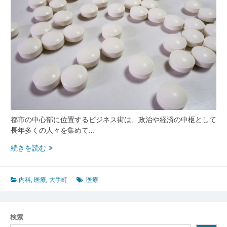
都市の中心部に位置するビジネス街は、政治や経済の中枢として
長年多くの人々を集めて…
大
続きを読む
手
町
に
内科
,
医療
,
大手町
医療
お
け
る
検索
多