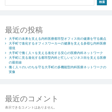
検索
層
型
内
科
医
最近の投稿
療
が
大手町の未来を支える内科医療都市型オフィス街の健康を守る拠点
支
大手町で進化するオフィスワーカーの健康を支える多様な内科医療
え
環境
る
大手町で働く人々を支える進化する安心の医療内科ネットワーク
ビ
大手町に見る進化する都市型内科と忙しいビジネス街を支える医療
ジ
の最前線
ネ
働く人々のいのちを守る大手町の多機能型内科医療ネットワークの
ス
実像
街
の
健
康
最近のコメント
と
安
表示できるコメントはありません。
心